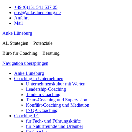
+49 (0)151 541 537 05
post@anke-lueneburg.de
Anfahrt
Mail
Anke Lüneburg
AL Strategien + Potenziale
Büro für Coaching + Beratung
Navigation überspringen
Anke Lüneburg
Coaching in Unternehmen
Unternehmenskultur mit Werten
Leadership-Coaching
Tandem-Coaching
Team-Coaching und Supervision
Konflikt-Coaching und Mediation
INQA-Coaching
Coaching 1:1
für Fach- und Führungskräfte
für Naturfreunde und Urlauber
für Coaches