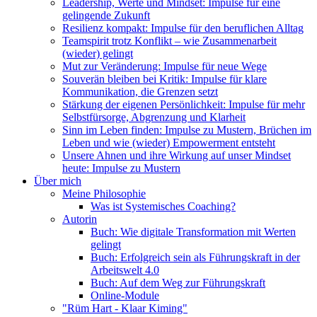
Leadership, Werte und Mindset: Impulse für eine
gelingende Zukunft
Resilienz kompakt: Impulse für den beruflichen Alltag
Teamspirit trotz Konflikt – wie Zusammenarbeit
(wieder) gelingt
Mut zur Veränderung: Impulse für neue Wege
Souverän bleiben bei Kritik: Impulse für klare
Kommunikation, die Grenzen setzt
Stärkung der eigenen Persönlichkeit: Impulse für mehr
Selbstfürsorge, Abgrenzung und Klarheit
Sinn im Leben finden: Impulse zu Mustern, Brüchen im
Leben und wie (wieder) Empowerment entsteht
Unsere Ahnen und ihre Wirkung auf unser Mindset
heute: Impulse zu Mustern
Über mich
Meine Philosophie
Was ist Systemisches Coaching?
Autorin
Buch: Wie digitale Transformation mit Werten
gelingt
Buch: Erfolgreich sein als Führungskraft in der
Arbeitswelt 4.0
Buch: Auf dem Weg zur Führungskraft
Online-Module
"Rüm Hart - Klaar Kiming"