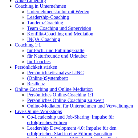
Anke Lüneburg
Coaching in Unternehmen
Unternehmenskultur mit Werten
Leadership-Coaching
Tandem-Coaching
Team-Coaching und Supervision
Konflikt-Coaching und Mediation
INQA-Coaching
Coaching 1:1
für Fach- und Führungskräfte
für Naturfreunde und Urlauber
für Coaches
Persönlichkeit stärken
Persönlichkeitsanalyse LINC
(Online-)Systembrett
Resilienz
Online-Coaching und Online-Mediation
Persönliches Online-Coaching 1:1
Persönliches Online-Coaching zu zweit
Online-Mediation für Unternehmen und Verwaltungen
Live-Online-Workshops
Co-Leadership und Job-Sharing: Impulse für
erfolgreiches Führen
Leadership Development 4.0: Impulse für den
erfolgreichen Start in eine Führungsposition