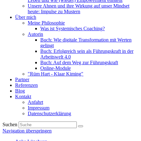
Leben und wie (wieder) Empowerment entsteht
Unsere Ahnen und ihre Wirkung auf unser Mindset
heute: Impulse zu Mustern
Über mich
Meine Philosophie
Was ist Systemisches Coaching?
Autorin
Buch: Wie digitale Transformation mit Werten
gelingt
Buch: Erfolgreich sein als Führungskraft in der
Arbeitswelt 4.0
Buch: Auf dem Weg zur Führungskraft
Online-Module
"Rüm Hart - Klaar Kiming"
Partner
Referenzen
Blog
Kontakt
Anfahrt
Impressum
Datenschutzerklärung
Suchen
Navigation überspringen