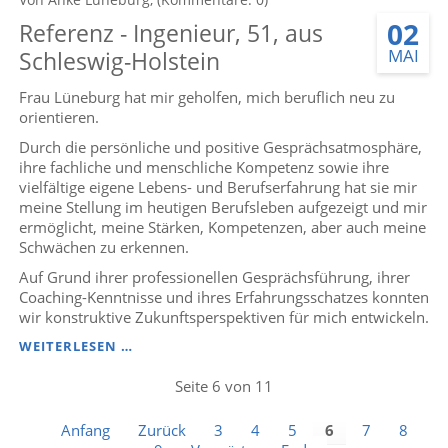
30,
02
Referenz - Ingenieur, 51, aus
AUS
SCHLESWIG-
MAI
Schleswig-Holstein
HOLSTEIN
Frau Lüneburg hat mir geholfen, mich beruflich neu zu
orientieren.
Durch die persönliche und positive Gesprächsatmosphäre,
ihre fachliche und menschliche Kompetenz sowie ihre
vielfältige eigene Lebens- und Berufserfahrung hat sie mir
meine Stellung im heutigen Berufsleben aufgezeigt und mir
ermöglicht, meine Stärken, Kompetenzen, aber auch meine
Schwächen zu erkennen.
Auf Grund ihrer professionellen Gesprächsführung, ihrer
Coaching-Kenntnisse und ihres Erfahrungsschatzes konnten
wir konstruktive Zukunftsperspektiven für mich entwickeln.
REFERENZ
WEITERLESEN …
-
INGENIEUR,
Seite 6 von 11
51,
AUS
Anfang
Zurück
3
4
5
6
7
8
SCHLESWIG-