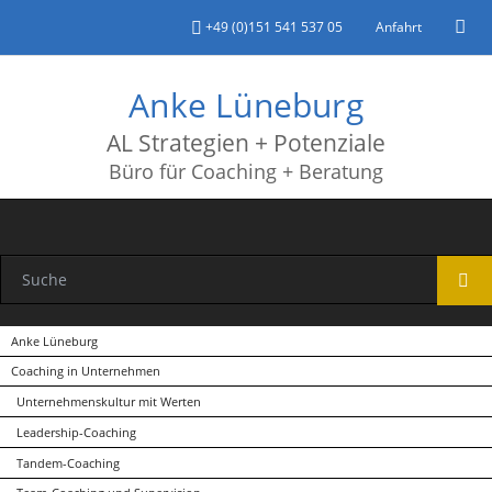
+49 (0)151 541 537 05
Anfahrt
Anke Lüneburg
AL Strategien + Potenziale
Büro für Coaching + Beratung
Navigation
Anke Lüneburg
überspringen
Coaching in Unternehmen
Unternehmenskultur mit Werten
Leadership-Coaching
Tandem-Coaching