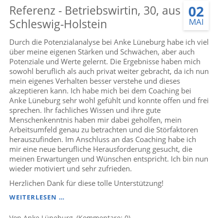
02
Referenz - Betriebswirtin, 30, aus
BERATUNG
EINER
MAI
Schleswig-Holstein
BILDUNGSORGANISATION
IN
Durch die Potenzialanalyse bei Anke Lüneburg habe ich viel
SCHLESWIG-
über meine eigenen Stärken und Schwächen, aber auch
HOLSTEIN
Potenziale und Werte gelernt. Die Ergebnisse haben mich
sowohl beruflich als auch privat weiter gebracht, da ich nun
mein eigenes Verhalten besser verstehe und dieses
akzeptieren kann. Ich habe mich bei dem Coaching bei
Anke Lüneburg sehr wohl gefühlt und konnte offen und frei
sprechen. Ihr fachliches Wissen und ihre gute
Menschenkenntnis haben mir dabei geholfen, mein
Arbeitsumfeld genau zu betrachten und die Störfaktoren
herauszufinden. Im Anschluss an das Coaching habe ich
mir eine neue berufliche Herausforderung gesucht, die
meinen Erwartungen und Wünschen entspricht. Ich bin nun
wieder motiviert und sehr zufrieden.
Herzlichen Dank für diese tolle Unterstützung!
REFERENZ
WEITERLESEN …
-
BETRIEBSWIRTIN,
Von Anke Lüneburg, (Kommentare: 0)