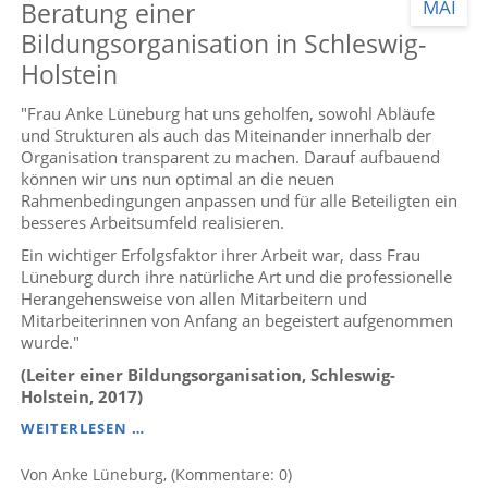
MAI
Beratung einer
REGIONALEN
TOURISMUSGESELLSCHAFT
Bildungsorganisation in Schleswig-
IN
Holstein
SCHLESWIG-
HOLSTEIN
"Frau Anke Lüneburg hat uns geholfen, sowohl Abläufe
und Strukturen als auch das Miteinander innerhalb der
Organisation transparent zu machen. Darauf aufbauend
können wir uns nun optimal an die neuen
Rahmenbedingungen anpassen und für alle Beteiligten ein
besseres Arbeitsumfeld realisieren.
Ein wichtiger Erfolgsfaktor ihrer Arbeit war, dass Frau
Lüneburg durch ihre natürliche Art und die professionelle
Herangehensweise von allen Mitarbeitern und
Mitarbeiterinnen von Anfang an begeistert aufgenommen
wurde."
(Leiter einer Bildungsorganisation, Schleswig-
Holstein, 2017)
REFERENZ
WEITERLESEN …
-
STRUKTURIERUNG
Von Anke Lüneburg, (Kommentare: 0)
UND