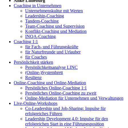
Anke Lüneburg
Coaching in Unternehmen
Unternehmenskultur mit Werten
Leadership-Coaching
Tandem-Coaching
Team-Coaching und Supervision
Konflikt-Coaching und Mediation
INQA-Coaching
Coaching 1:1
für Fach- und Führungskräfte
für Naturfreunde und Urlauber
für Coaches
Persönlichkeit stärken
Persönlichkeitsanalyse LINC
(Online-)Systembrett
Resilienz
Online-Coaching und Online-Mediation
Persönliches Online-Coaching 1:1
Persönliches Online-Coaching zu zweit
Online-Mediation für Unternehmen und Verwaltungen
Live-Online-Workshops
Co-Leadership und Job-Sharing: Impulse für
erfolgreiches Führen
Leadership Development 4.0: Impulse für den
erfolgreichen Start in eine Führungsposition