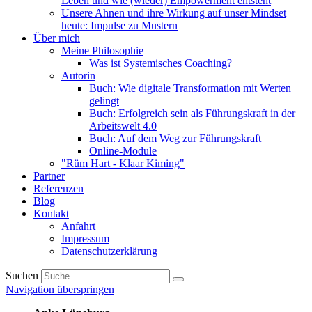
Leben und wie (wieder) Empowerment entsteht
Unsere Ahnen und ihre Wirkung auf unser Mindset
heute: Impulse zu Mustern
Über mich
Meine Philosophie
Was ist Systemisches Coaching?
Autorin
Buch: Wie digitale Transformation mit Werten
gelingt
Buch: Erfolgreich sein als Führungskraft in der
Arbeitswelt 4.0
Buch: Auf dem Weg zur Führungskraft
Online-Module
"Rüm Hart - Klaar Kiming"
Partner
Referenzen
Blog
Kontakt
Anfahrt
Impressum
Datenschutzerklärung
Suchen
Navigation überspringen