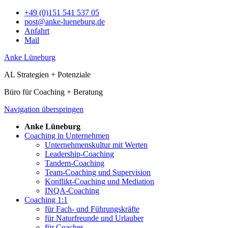
+49 (0)151 541 537 05
post@anke-lueneburg.de
Anfahrt
Mail
Anke Lüneburg
AL Strategien + Potenziale
Büro für Coaching + Beratung
Navigation überspringen
Anke Lüneburg
Coaching in Unternehmen
Unternehmenskultur mit Werten
Leadership-Coaching
Tandem-Coaching
Team-Coaching und Supervision
Konflikt-Coaching und Mediation
INQA-Coaching
Coaching 1:1
für Fach- und Führungskräfte
für Naturfreunde und Urlauber
für Coaches