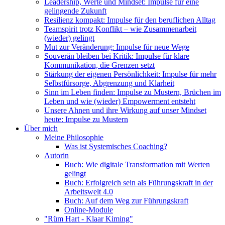
Leadership, Werte und Mindset: Impulse für eine
gelingende Zukunft
Resilienz kompakt: Impulse für den beruflichen Alltag
Teamspirit trotz Konflikt – wie Zusammenarbeit
(wieder) gelingt
Mut zur Veränderung: Impulse für neue Wege
Souverän bleiben bei Kritik: Impulse für klare
Kommunikation, die Grenzen setzt
Stärkung der eigenen Persönlichkeit: Impulse für mehr
Selbstfürsorge, Abgrenzung und Klarheit
Sinn im Leben finden: Impulse zu Mustern, Brüchen im
Leben und wie (wieder) Empowerment entsteht
Unsere Ahnen und ihre Wirkung auf unser Mindset
heute: Impulse zu Mustern
Über mich
Meine Philosophie
Was ist Systemisches Coaching?
Autorin
Buch: Wie digitale Transformation mit Werten
gelingt
Buch: Erfolgreich sein als Führungskraft in der
Arbeitswelt 4.0
Buch: Auf dem Weg zur Führungskraft
Online-Module
"Rüm Hart - Klaar Kiming"